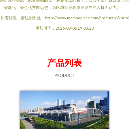
、智能化、绿色化方向迈进，为区域经济高质量发展注入持久动力。
如若转载，请注明出处：http://www.momooplace.com/product/68.html
更新时间：2026-08-06 19:03:20
产品列表
PRODUCT